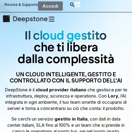
Risorse & Supporto
Accedi
Il cloud gestito
che ti libera
dalla complessità
UN CLOUD INTELLIGENTE, GESTITO E
CONTROLLATO CON IL SUPPORTO DELL’AI
DeepStone è il
cloud provider italiano
che gestisce per te
infrastruttura, deploy, sicurezza e operations. Con
Lory
, l’AI
integrata in ogni ambiente, il tuo team smette di occuparsi di
server e torna a concentrarsi su ciò che conta: il prodotto.
Se cerchi un servizio
gestito in Italia
, con dati in data
center italiani, SLA fino al 100% e un team che si prende in
carico le operations al posto tuo, sei nel posto giusto.