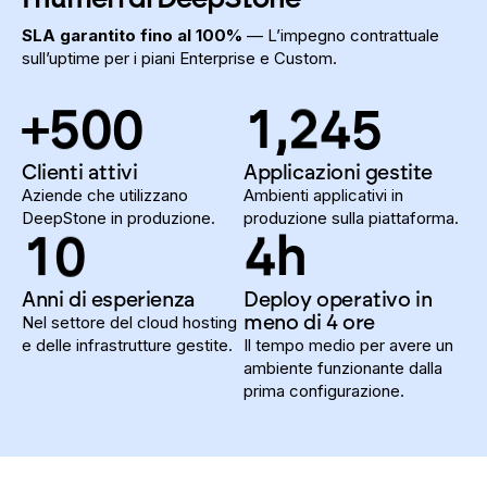
SLA garantito fino al 100%
— L’impegno contrattuale
sull’uptime per i piani Enterprise e Custom.
+
5
0
0
1
,
2
4
5
Clienti attivi
Applicazioni gestite
Aziende che utilizzano
Ambienti applicativi in
DeepStone in produzione.
produzione sulla piattaforma.
1
0
4
h
Anni di esperienza
Deploy operativo in
meno di 4 ore
Nel settore del cloud hosting
e delle infrastrutture gestite.
Il tempo medio per avere un
ambiente funzionante dalla
prima configurazione.