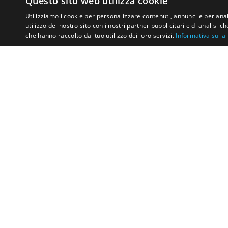
Questo sito web utilizza cookie
Utilizziamo i cookie per personalizzare contenuti, annunci e per anal
utilizzo del nostro sito con i nostri partner pubblicitari e di analisi
che hanno raccolto dal tuo utilizzo dei loro servizi.
Informativa sulla
Vuoi capire come DeepStone gestisce