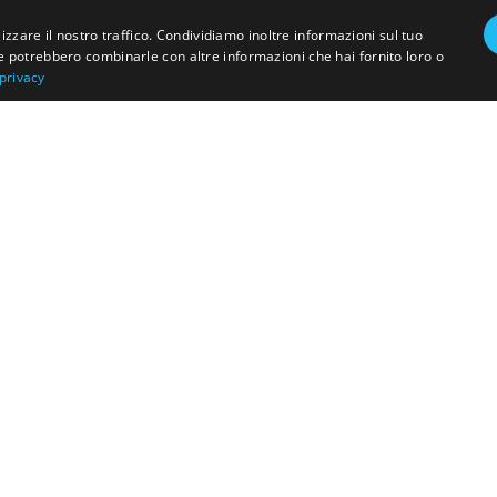
izzare il nostro traffico. Condividiamo inoltre informazioni sul tuo
 che potrebbero combinarle con altre informazioni che hai fornito loro o
 privacy
Scopri il modello DeepStone
 infrastruttura e applicazioni per i propri clienti? Il tea
Parla con un esperto
Scopri le soluzioni DeepStone