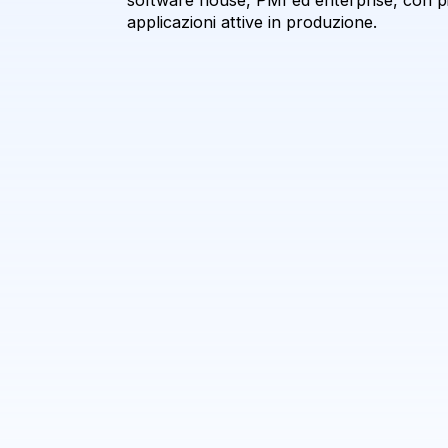
software house, PMI ed enterprise, con pi
applicazioni attive in produzione.