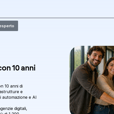
 esperto
con 10 anni
n 10 anni di
astrutture e
 di automazione e AI
enzie digitali,