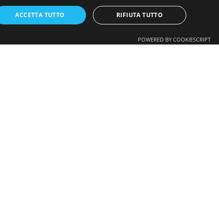
ACCETTA TUTTO
RIFIUTA TUTTO
POWERED BY COOKIESCRIPT
m è a disposizione per un confronto.