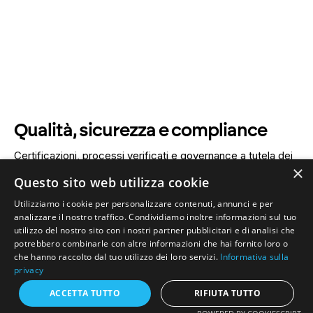
Qualità, sicurezza e compliance
Certificazioni, processi verificati e governance a tutela dei
×
dati e dei servizi.
Questo sito web utilizza cookie
Utilizziamo i cookie per personalizzare contenuti, annunci e per
Scopri le certificazioni
analizzare il nostro traffico. Condividiamo inoltre informazioni sul tuo
utilizzo del nostro sito con i nostri partner pubblicitari e di analisi che
potrebbero combinarle con altre informazioni che hai fornito loro o
che hanno raccolto dal tuo utilizzo dei loro servizi.
Informativa sulla
privacy
ACCETTA TUTTO
RIFIUTA TUTTO
Parla con un esperto