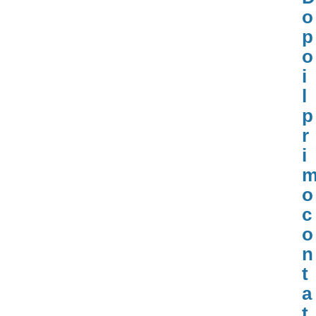
o
p
o
i
l
p
r
i
o
c
o
n
t
a
t