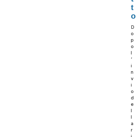
t
o
D
o
p
o
l
’
i
n
v
i
o
d
e
l
l
a
r
i