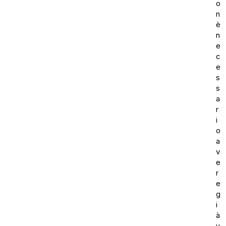
o
n
è
n
e
c
e
s
s
a
r
i
o
a
v
e
r
e
g
i
à
u