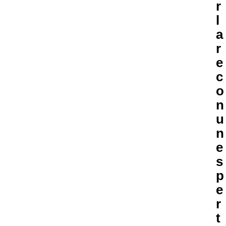
r
l
a
r
e
c
o
n
u
n
e
s
p
e
r
t