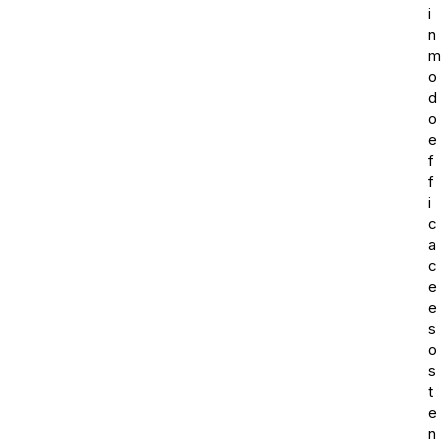
i
n
m
o
d
o
e
f
f
i
c
a
c
e
e
s
o
s
t
e
n