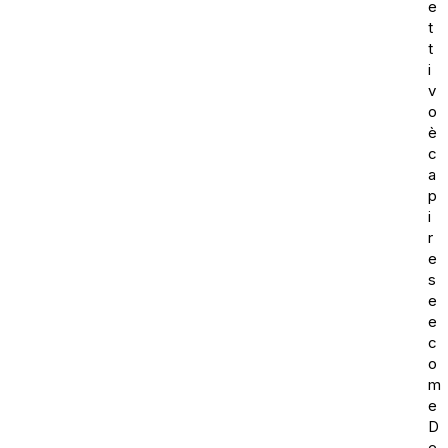
e
t
t
i
v
o
è
c
a
p
i
r
e
s
e
e
c
o
m
e
D
e