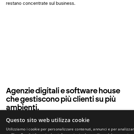
restano concentrate sul business.
Agenzie digitali e software house
che gestiscono più clienti su più
ambienti.
Ogni progetto ha stack e requisiti diversi. Con Cloud
Questo sito web utilizza cookie
Infrastructure puoi offrire ai tuoi clienti ambienti affidabili e
Utilizziamo i cookie per personalizzare contenuti, annunci e per analizzar
standardizzati senza moltiplicare le ore di gestione, e senza