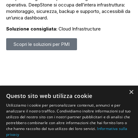
operativa. DeepStone si occupa dell’intera infrastruttura:
monitoraggio, sicurezza, backup e supporto, accessibili da
un’unica dashboard.
Soluzione consigliata:
Cloud Infrastructure
Scopri le soluzioni per PMI
×
Questo sito web utilizza cookie
Utilizziamo i cookie per personalizzare contenuti, annunci e per
analizzare il nostro traffico. Condividiamo inoltre informazioni sul tuo
utilizzo del nostro sito con i nostri partner pubblicitari e di analisi che
potrebbero combinarle con altre informazioni che hai fornito loro o
che hanno raccolto dal tuo utilizzo dei loro servizi.
Informativa sulla
privacy
Enterprise