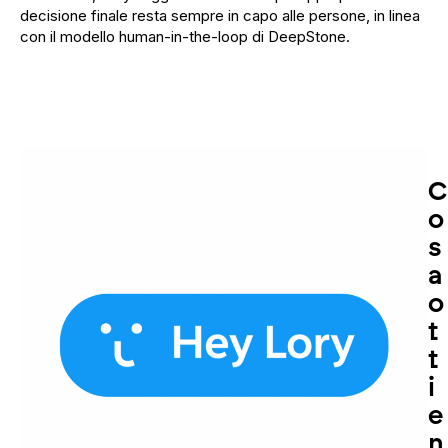
decisione finale resta sempre in capo alle persone, in linea
con il modello human-in-the-loop di DeepStone.
C
o
s
a
o
t
t
i
e
n